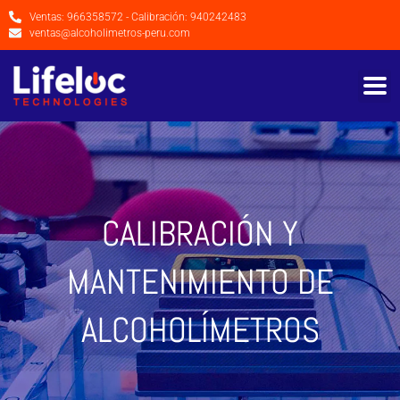
Ventas: 966358572 - Calibración: 940242483
ventas@alcoholimetros-peru.com
CALIBRACIÓN Y
MANTENIMIENTO DE
ALCOHOLÍMETROS