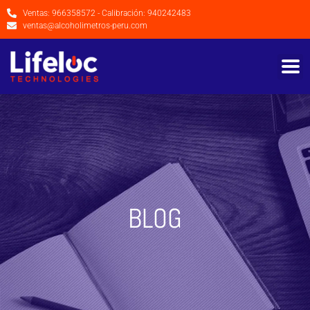
Ventas: 966358572 - Calibración: 940242483
ventas@alcoholimetros-peru.com
BLOG