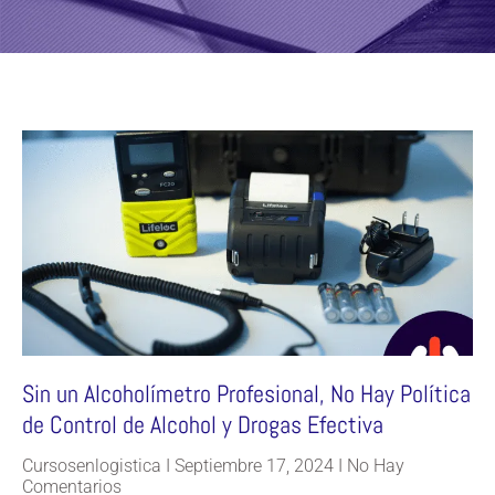
Sin un Alcoholímetro Profesional, No Hay Política
de Control de Alcohol y Drogas Efectiva
Cursosenlogistica
Septiembre 17, 2024
No Hay
Comentarios