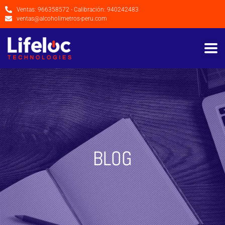
Ventas: 966358572 - Calibración: 940242483
ventas@alcoholimetros-peru.com
BLOG